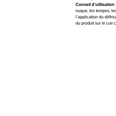
Conseil d’utilisation 
nuque, les tempes, les
l’application du défri
du produit sur le cuir
S'INSCRIRE
 
caraibescosmetiques.com
Adresse e-mail
41 81
 échanges
e confidentialité
S'inscrire