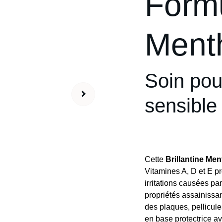
Form
Ment
Soin pou
sensible
Cette
Brillantine Me
Vitamines A, D et E pr
irritations causées pa
propriétés assainissa
des plaques, pellicule
en base protectrice av