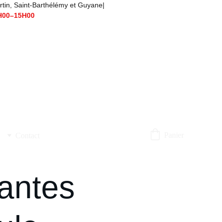
t-Barthélémy et Guyane|                                      
H00–15H00
Panier
Contact
antes