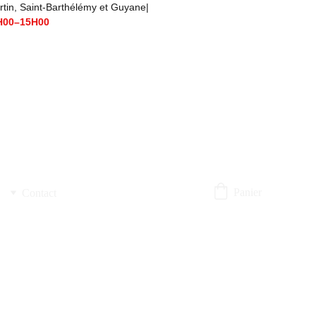
t-Barthélémy et Guyane|                                      
H00–15H00
Panier
Contact