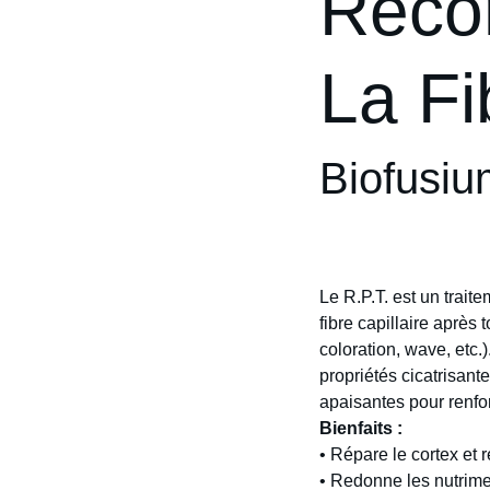
Recon
La Fi
Biofusiu
Le R.P.T. est un traite
fibre capillaire après
coloration, wave, etc.
propriétés cicatrisante
apaisantes pour renfo
Bienfaits :
•
Répare le cortex et re
•
Redonne les nutrim