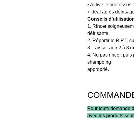
•
Active le processus de
•
Idéal après défrisag
Conseils d’utilisatio
1.
Rincer soigneuseme
défrisante.
2.
Répartir le R.P.T. s
3.
Laisser agir 2 à 3 m
4.
Ne pas rincer, puis
shampoing
approprié.
COMMAND
Pour toute demande de
avec les produits sou