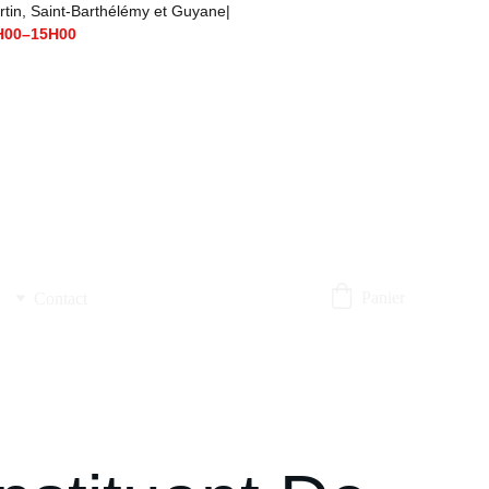
t-Barthélémy et Guyane|                                      
H00–15H00
Panier
Contact