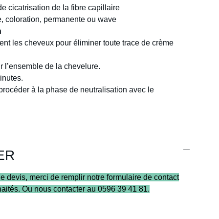
 cicatrisation de la fibre capillaire
e, coloration, permanente ou wave
n
nt les cheveux pour éliminer toute trace de crème
ur l’ensemble de la chevelure.
inutes.
 procéder à la phase de neutralisation avec le
ER
 devis, merci de remplir notre formulaire de contact
haités. Ou nous contacter au 0596 39 41 81.