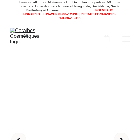
Livraison offerte en Martinique et en Guadeloupe à partir de 59 euros 
d'achats. Expédition vers la France Hexagonale, Saint-Martin, Saint-
Barthélémy et Guyane|                                      
NOUVEAUX 
HORAIRES : LUN–VEN 8H00–12H30 | RETRAIT COMMANDES 
14H00–15H00