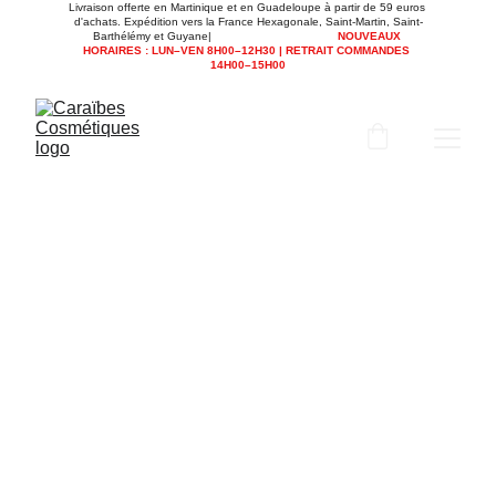
Livraison offerte en Martinique et en Guadeloupe à partir de 59 euros 
d'achats. Expédition vers la France Hexagonale, Saint-Martin, Saint-
Barthélémy et Guyane|                                      
NOUVEAUX 
HORAIRES : LUN–VEN 8H00–12H30 | RETRAIT COMMANDES 
14H00–15H00