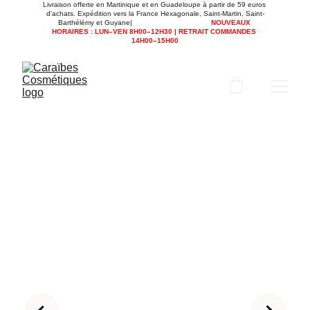
Livraison offerte en Martinique et en Guadeloupe à partir de 59 euros 
d'achats. Expédition vers la France Hexagonale, Saint-Martin, Saint-
Barthélémy et Guyane|                                      
NOUVEAUX 
HORAIRES : LUN–VEN 8H00–12H30 | RETRAIT COMMANDES 
14H00–15H00