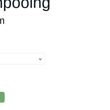
pooing
m