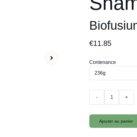
Sham
Biofusiu
€11.85
Contenance
-
+
Ajouter au panier